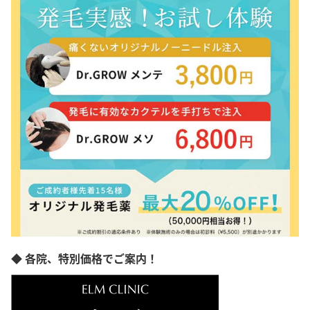
富山県
石川県
福井県
山梨県
長野県
岐阜県
静岡県
愛知県
三重県
滋賀県
京都府
大阪府
兵庫県
奈良県
和歌山県
島根県
岡山県
◆ 各院、特別価格でご案内！
広島県
山口県
徳島県
香川県