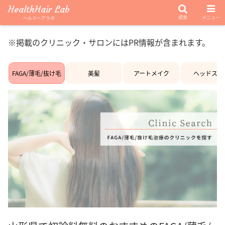
HealthHair Lab
検索
メニュー
ヘルスヘアラボ
※掲載のクリニック・サロンにはPR情報が含まれます。
FAGA/薄毛/抜け毛
美髪
アートメイク
ヘッドスパ