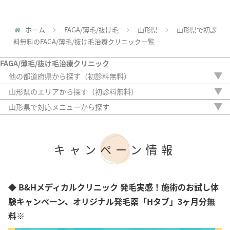
ホーム
FAGA/薄毛/抜け毛
山形県
山形県で初診
料無料のFAGA/薄毛/抜け毛治療クリニック一覧
FAGA/薄毛/抜け毛治療クリニック
他の都道府県から探す（初診料無料）
北海道
山形県のエリアから探す（初診料無料）
青森県
山形市
山形県で対応メニューから探す
岩手県
内服薬
宮城県
外用薬
秋田県
注入治療
福島県
キャンペーン情報
オリジナル治療
茨城県
サプリ
栃木県
植毛
群馬県
アートメイク
◆ B&Hメディカルクリニック 発毛実感！施術のお試し体
埼玉県
検査
千葉県
験キャンペーン、オリジナル発毛薬「Hタブ」3ヶ月分無
東京都
料※
神奈川県
新潟県