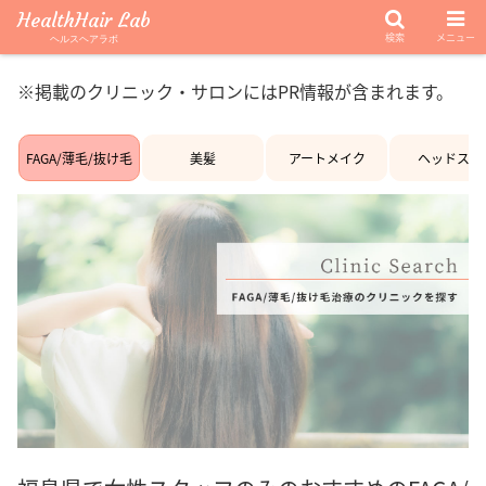
HealthHair Lab
検索
メニュー
ヘルスヘアラボ
※掲載のクリニック・サロンにはPR情報が含まれます。
FAGA/薄毛/抜け毛
美髪
アートメイク
ヘッドスパ