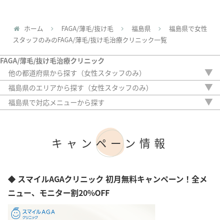
ホーム
FAGA/薄毛/抜け毛
福島県
福島県で女性
スタッフのみのFAGA/薄毛/抜け毛治療クリニック一覧
FAGA/薄毛/抜け毛治療クリニック
他の都道府県から探す（女性スタッフのみ）
北海道
福島県のエリアから探す（女性スタッフのみ）
青森県
福島市
福島県で対応メニューから探す
岩手県
郡山市
内服薬
宮城県
外用薬
秋田県
注入治療
山形県
キャンペーン情報
オリジナル治療
茨城県
サプリ
栃木県
植毛
群馬県
アートメイク
◆ スマイルAGAクリニック 初月無料キャンペーン！全メ
埼玉県
検査
千葉県
ニュー、モニター割20%OFF
東京都
神奈川県
新潟県