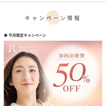
千葉県
ツヤ出し
東京都
ハリコシ改善
神奈川県
うねり改善
愛知県
キャンペーン情報
ボリュームアップ
大阪府
兵庫県
奈良県
◆ 今月限定キャンペーン
広島県
山口県
愛媛県
福岡県
熊本県