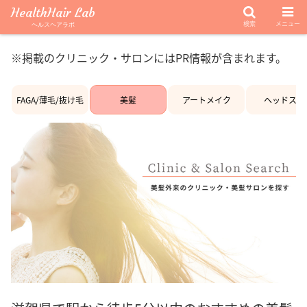
HealthHair Lab
検索
メニュー
ヘルスヘアラボ
※掲載のクリニック・サロンにはPR情報が含まれます。
FAGA/薄毛/抜け毛
美髪
アートメイク
ヘッドスパ