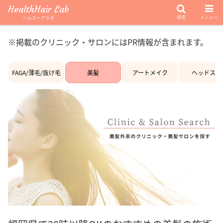
HealthHair Lab
検索
メニュー
ヘルスヘアラボ
※掲載のクリニック・サロンにはPR情報が含まれます。
FAGA/薄毛/抜け毛
美髪
アートメイク
ヘッドスパ