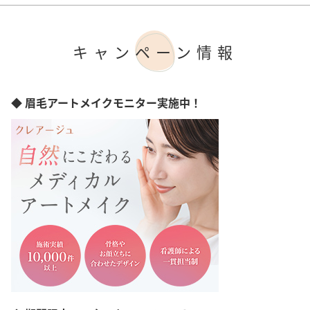
千葉県
福岡市
ツヤ出し
東京都
ハリコシ改善
神奈川県
うねり改善
愛知県
キャンペーン情報
ボリュームアップ
滋賀県
大阪府
兵庫県
◆ 眉毛アートメイクモニター実施中！
奈良県
広島県
山口県
愛媛県
熊本県