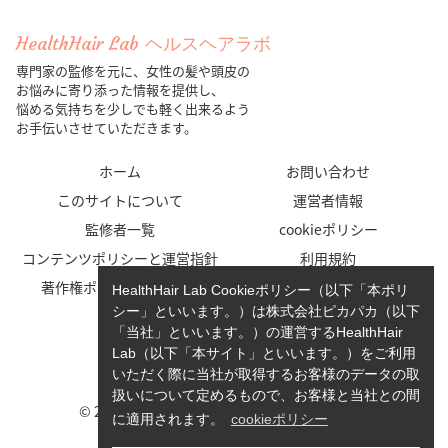
HealthHair Lab ヘルスヘアラボ
専門家の監修を元に、女性の髪や頭皮の
お悩みに寄り添った情報を提供し、
悩める気持ちを少しでも軽く出来るよう
お手伝いさせていただきます。
ホーム
お問い合わせ
このサイトについて
運営者情報
監修者一覧
cookieポリシー
コンテンツポリシーと運営指針
利用規約
著作権ポリシー/免責事項
プライバシーポリシー
HealthHair Lab Cookieポリシー（以下「本ポリ
シー」といいます。）は株式会社ピカパカ（以下
「当社」といいます。）の運営するHealthHair
Lab（以下「本サイト」といいます。）をご利用
いただく際に当社が取得するお客様のデータの取
扱いについて定めるもので、お客様と当社との間
© 2023-2026 HealthHair Lab ヘルスヘアラボ.
に適用されます。
cookieポリシー