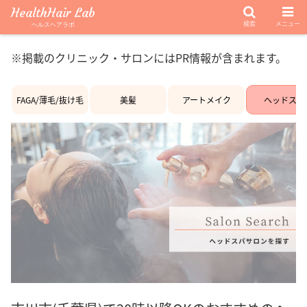
HealthHair Lab
検索
メニュー
ヘルスヘアラボ
※掲載のクリニック・サロンにはPR情報が含まれます。
FAGA/薄毛/抜け毛
美髪
アートメイク
ヘッドスパ