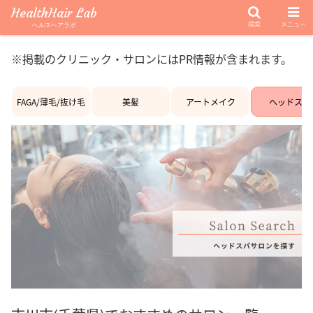
HealthHair Lab
検索
メニュー
ヘルスヘアラボ
※掲載のクリニック・サロンにはPR情報が含まれます。
FAGA/薄毛/抜け毛
美髪
アートメイク
ヘッドスパ