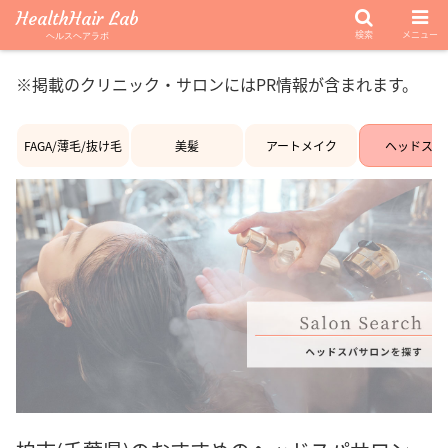
HealthHair Lab
検索
メニュー
ヘルスヘアラボ
※掲載のクリニック・サロンにはPR情報が含まれます。
FAGA/薄毛/抜け毛
美髪
アートメイク
ヘッドスパ