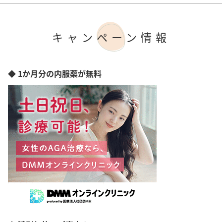
東京都
柏市
ドライヘッドスパ
神奈川県
ウェットヘッドスパ
岐阜県
リラクゼーション（ヘッドスパ）
静岡県
キャンペーン情報
美髪ヘッドスパ
愛知県
三重県
京都府
◆ 1か月分の内服薬が無料
大阪府
兵庫県
広島県
山口県
愛媛県
高知県
福岡県
熊本県
沖縄県