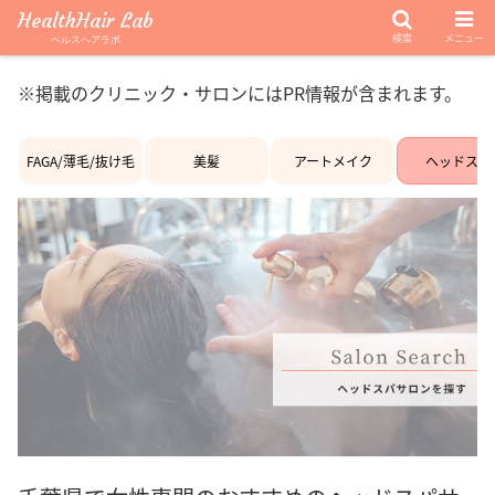
HealthHair Lab
検索
メニュー
ヘルスヘアラボ
※掲載のクリニック・サロンにはPR情報が含まれます。
FAGA/薄毛/抜け毛
美髪
アートメイク
ヘッドスパ