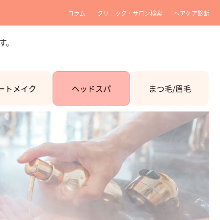
コラム
クリニック・サロン検索
ヘアケア診断
す。
ートメイク
ヘッドスパ
まつ毛/眉毛