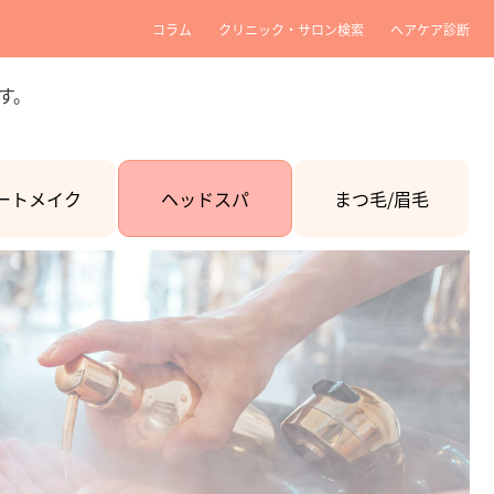
コラム
クリニック・サロン検索
ヘアケア診断
す。
ートメイク
ヘッドスパ
まつ毛/眉毛