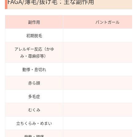
FAGA/薄毛/抜け毛：主な副作用
副作用
パントガール
初期脱毛
アレルギー反応（かゆ
み・蕁麻疹等）
動悸・息切れ
赤ら顔
多毛症
むくみ
立ちくらみ・めまい
発熱・頭痛