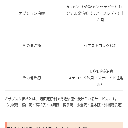
Dr’sメソ（FAGAメソセラピー）4cc
オプション治療
ジナル発毛薬（リバースレディ）付き
か月
その他治療
ヘアストロング植毛
円形脱毛症治療
その他治療
ステロイド外用（ステロイド注射1
き）
※サブスク価格とは、 月額定額制で薄毛治療が受けられるサービスです。
（札幌院・松山院・高知院・福岡院・博多院・小倉院・熊本院・沖縄院限定）