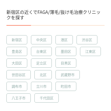
新宿区の近くでFAGA/薄毛/抜け毛治療クリニッ
クを探す
新宿区
中央区
港区
渋谷区
豊島区
台東区
墨田区
江東区
大田区
足立区
目黒区
世田谷区
北区
武蔵野市
調布市
立川市
町田市
八王子市
千代田区