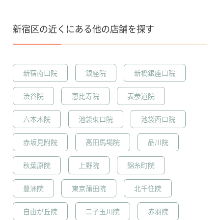
新宿区の近くにある他の店舗を探す
新宿南口院
銀座院
新橋銀座口院
渋谷院
恵比寿院
表参道院
六本木院
池袋東口院
池袋西口院
赤坂見附院
高田馬場院
品川院
秋葉原院
上野院
錦糸町院
豊洲院
東京蒲田院
北千住院
自由が丘院
二子玉川院
赤羽院