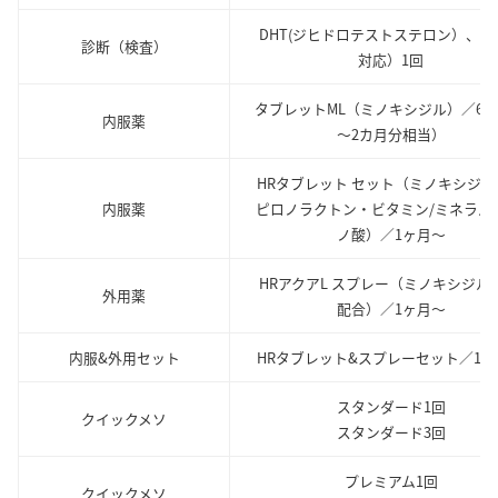
DHT(ジヒドロテストステロン）、（
診断（検査）
対応）1回
タブレットML（ミノキシジル）／60
内服薬
～2カ月分相当）
HRタブレット セット（ミノキシジル
内服薬
ピロノラクトン・ビタミン/ミネラル
ノ酸）／1ヶ月～
HRアクアL スプレー（ミノキシジル5
外用薬
配合）／1ヶ月～
内服&外用セット
HRタブレット&スプレーセット／1ヶ
スタンダード1回
クイックメソ
スタンダード3回
プレミアム1回
クイックメソ