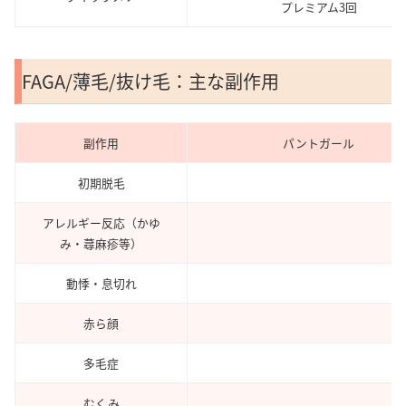
プレミアム3回
FAGA/薄毛/抜け毛：主な副作用
副作用
パントガール
初期脱毛
アレルギー反応（かゆ
み・蕁麻疹等）
動悸・息切れ
赤ら顔
多毛症
むくみ