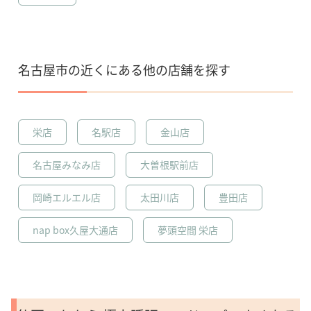
名古屋市の近くにある他の店舗を探す
栄店
名駅店
金山店
名古屋みなみ店
大曽根駅前店
岡崎エルエル店
太田川店
豊田店
nap box久屋大通店
夢頭空間 栄店