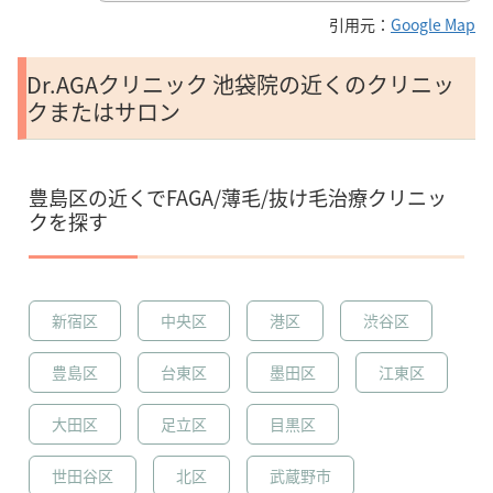
引用元：
Google Map
Dr.AGAクリニック 池袋院の近くのクリニッ
クまたはサロン
豊島区の近くでFAGA/薄毛/抜け毛治療クリニッ
クを探す
新宿区
中央区
港区
渋谷区
豊島区
台東区
墨田区
江東区
大田区
足立区
目黒区
世田谷区
北区
武蔵野市