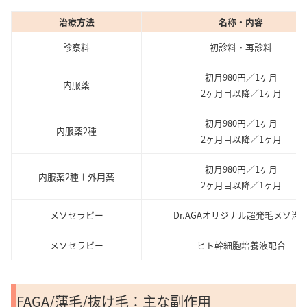
治療方法
名称・内容
診察料
初診料・再診料
初月980円／1ヶ月
内服薬
2ヶ月目以降／1ヶ月
初月980円／1ヶ月
内服薬2種
2ヶ月目以降／1ヶ月
初月980円／1ヶ月
内服薬2種＋外用薬
2ヶ月目以降／1ヶ月
メソセラピー
Dr.AGAオリジナル超発毛メソ治
メソセラピー
ヒト幹細胞培養液配合
FAGA/薄毛/抜け毛：主な副作用