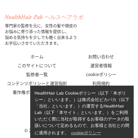
HealthHair Lab ヘルスヘアラボ
専門家の監修を元に、女性の髪や頭皮の
お悩みに寄り添った情報を提供し、
悩める気持ちを少しでも軽く出来るよう
お手伝いさせていただきます。
ホーム
お問い合わせ
このサイトについて
運営者情報
監修者一覧
cookieポリシー
コンテンツポリシーと運営指針
利用規約
著作権ポリシー/免責事項
プライバシーポリシー
HealthHair Lab Cookieポリシー（以下「本ポリ
シー」といいます。）は株式会社ピカパカ（以下
「当社」といいます。）の運営するHealthHair
Lab（以下「本サイト」といいます。）をご利用
いただく際に当社が取得するお客様のデータの取
扱いについて定めるもので、お客様と当社との間
© 2023-2026 HealthHair Lab ヘルスヘアラボ.
に適用されます。
cookieポリシー