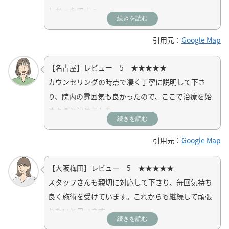
しかったです☺️
続きを読む
治療の話だけでなく、他愛の無いお話しなど心地よ
いコミニュケーションを取ってくださるスタッフの
引用元：
Google Map
方々が多く、心の内面も癒してくれるそんな治療院
【名古屋】レビュー 5 ★★★★★
です。
カウンセリングの時点で凄く丁寧に説明して下さ
り、院内の雰囲気も良かったので、ここで治療を始
めようと決めました。
続きを読む
引用元：
Google Map
【大阪梅田】レビュー 5 ★★★★★
スタッフさんも親切に対応して下さり、毎回気持ち
良く施術を受けています。これからも継続して頑張
りたいと思います。
続きを読む