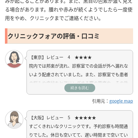
みが起こることがあります。また、黒目の色素が濃く見え
る場合があります。腫れや赤みが続くようでしたら一度使
用をやめ、クリニックまでご連絡ください。
クリニックフォアの評価・口コミ
【東京】レビュー 4 ★★★★
院内では邦楽が流れ、診察室での会話が外へ漏れな
いよう配慮されていました。また、診察室でも患者
の悩みや症状をヒアリングする際の態度や、その後
続きを読む
の説明と処方についても気遣いや丁寧さが感じられ
ました。（不安な事への寄り添った発言や、症状に
引用元：
google map
ついて真剣に聞いてくださる等）
【大阪】レビュー 5 ★★★★★
事前のネットでの問診票も内容をよく読んでくださ
すごくきれいなクリニックです。予約診察も時間通
っていると感じました。
りでした。休日も空いてて、遅い時間まで空いてい