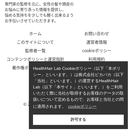
専門家の監修を元に、女性の髪や頭皮の
お悩みに寄り添った情報を提供し、
悩める気持ちを少しでも軽く出来るよう
お手伝いさせていただきます。
ホーム
お問い合わせ
このサイトについて
運営者情報
監修者一覧
cookieポリシー
コンテンツポリシーと運営指針
利用規約
著作権ポリシー/免責事項
プライバシーポリシー
HealthHair Lab Cookieポリシー（以下「本ポリ
シー」といいます。）は株式会社ピカパカ（以下
「当社」といいます。）の運営するHealthHair
Lab（以下「本サイト」といいます。）をご利用
いただく際に当社が取得するお客様のデータの取
扱いについて定めるもので、お客様と当社との間
© 2023-2026 HealthHair Lab ヘルスヘアラボ.
に適用されます。
cookieポリシー
許可する