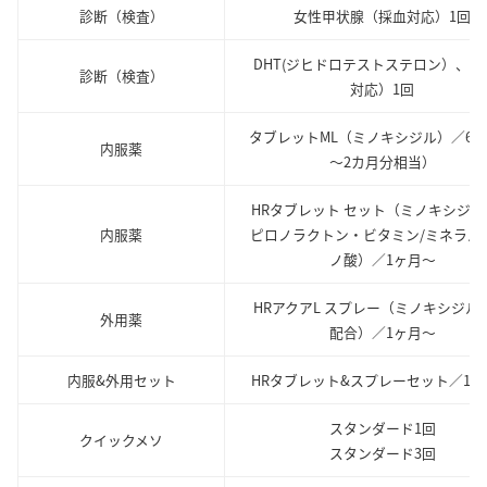
診断（検査）
女性甲状腺（採血対応）1回
DHT(ジヒドロテストステロン）、（
診断（検査）
対応）1回
タブレットML（ミノキシジル）／60
内服薬
～2カ月分相当）
HRタブレット セット（ミノキシジル
内服薬
ピロノラクトン・ビタミン/ミネラル
ノ酸）／1ヶ月～
HRアクアL スプレー（ミノキシジル5
外用薬
配合）／1ヶ月～
内服&外用セット
HRタブレット&スプレーセット／1ヶ
スタンダード1回
クイックメソ
スタンダード3回