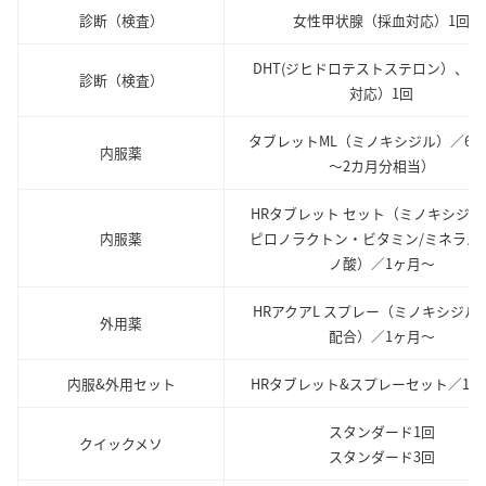
診断（検査）
女性甲状腺（採血対応）1回
DHT(ジヒドロテストステロン）、（
診断（検査）
対応）1回
タブレットML（ミノキシジル）／60
内服薬
～2カ月分相当）
HRタブレット セット（ミノキシジル
内服薬
ピロノラクトン・ビタミン/ミネラル
ノ酸）／1ヶ月～
HRアクアL スプレー（ミノキシジル5
外用薬
配合）／1ヶ月～
内服&外用セット
HRタブレット&スプレーセット／1ヶ
スタンダード1回
クイックメソ
スタンダード3回