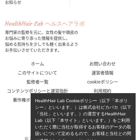
お知らせ
HealthHair Lab ヘルスヘアラボ
専門家の監修を元に、女性の髪や頭皮の
お悩みに寄り添った情報を提供し、
悩める気持ちを少しでも軽く出来るよう
お手伝いさせていただきます。
ホーム
お問い合わせ
このサイトについて
運営者情報
監修者一覧
cookieポリシー
コンテンツポリシーと運営指針
利用規約
著作権ポリシー/免責事項
プライバシーポリシー
HealthHair Lab Cookieポリシー（以下「本ポリ
シー」といいます。）は株式会社ピカパカ（以下
「当社」といいます。）の運営するHealthHair
Lab（以下「本サイト」といいます。）をご利用
いただく際に当社が取得するお客様のデータの取
扱いについて定めるもので、お客様と当社との間
© 2023-2026 HealthHair Lab ヘルスヘアラボ.