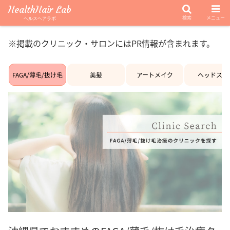
HealthHair Lab
検索
メニュー
ヘルスヘアラボ
※掲載のクリニック・サロンにはPR情報が含まれます。
FAGA/薄毛/抜け毛
美髪
アートメイク
ヘッドスパ