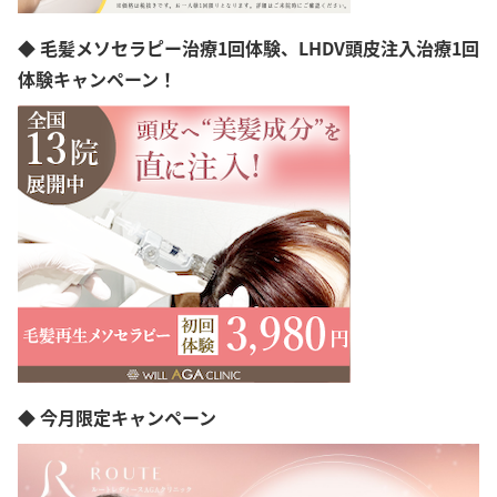
三重県
滋賀県
◆ 毛髪メソセラピー治療1回体験、LHDV頭皮注入治療1回
京都府
大阪府
体験キャンペーン！
兵庫県
奈良県
和歌山県
島根県
岡山県
広島県
山口県
徳島県
香川県
愛媛県
高知県
福岡県
佐賀県
長崎県
◆ 今月限定キャンペーン
熊本県
大分県
宮崎県
鹿児島県