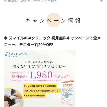
沖縄県のこだわりサービスから探す
岩手県
駅から徒歩5分以内
宮城県
20時以降OK
秋田県
アフターケア
山形県
キャンペーン情報
女性専門
福島県
女性スタッフのみ
茨城県
初診料無料
栃木県
オンライン診療
◆ スマイルAGAクリニック 初月無料キャンペーン！全メ
群馬県
埼玉県
ニュー、モニター割20%OFF
千葉県
東京都
神奈川県
新潟県
富山県
石川県
福井県
山梨県
長野県
岐阜県
静岡県
愛知県