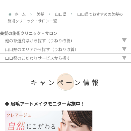
ホーム
美髪
山口県
山口県でおすすめの美髪の
施術クリニック・サロン一覧
美髪の施術クリニック・サロン
他の都道府県から探す（うねり改善）
北海道
山口県のエリアから探す（うねり改善）
埼玉県
宇部市
山口県のこだわりサービスから探す
千葉県
駅から徒歩5分以内
東京都
20時以降OK
神奈川県
アフターケア
愛知県
キャンペーン情報
女性専門
滋賀県
女性スタッフのみ
大阪府
初診料無料
兵庫県
オンライン診療
◆ 眉毛アートメイクモニター実施中！
奈良県
広島県
愛媛県
福岡県
熊本県