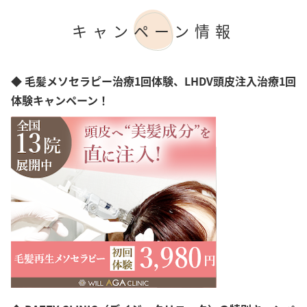
20時以降OK
神奈川県
アフターケア
岐阜県
キャンペーン情報
女性専門
静岡県
女性スタッフのみ
愛知県
初診料無料
三重県
オンライン診療
◆ 毛髪メソセラピー治療1回体験、LHDV頭皮注入治療1回
大阪府
兵庫県
体験キャンペーン！
広島県
山口県
愛媛県
高知県
福岡県
熊本県
沖縄県