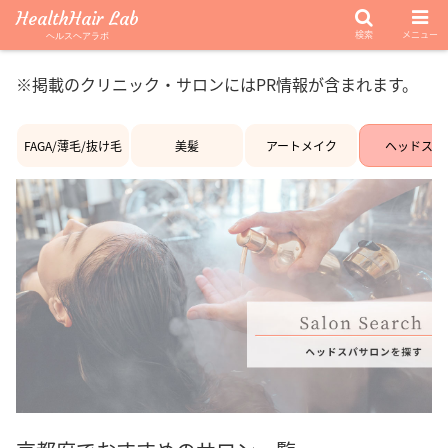
HealthHair Lab
検索
メニュー
ヘルスヘアラボ
※掲載のクリニック・サロンにはPR情報が含まれます。
FAGA/薄毛/抜け毛
美髪
アートメイク
ヘッドスパ