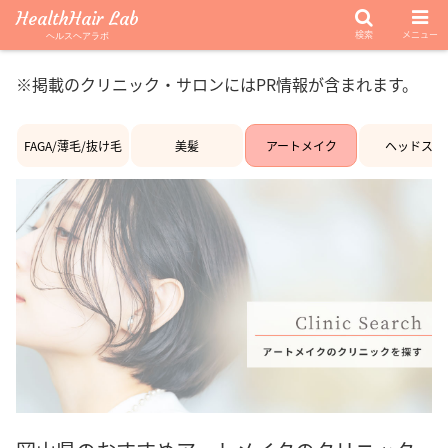
HealthHair Lab
検索
メニュー
ヘルスヘアラボ
※掲載のクリニック・サロンにはPR情報が含まれます。
FAGA/薄毛/抜け毛
美髪
アートメイク
ヘッドスパ