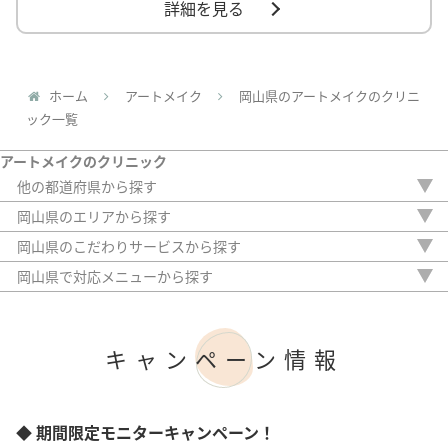
詳細を見る
ホーム
アートメイク
岡山県のアートメイクのクリニ
ック一覧
アートメイクのクリニック
他の都道府県から探す
北海道
岡山県のエリアから探す
青森県
岡山市
岡山県のこだわりサービスから探す
宮城県
駅から徒歩5分以内
栃木県
岡山県で対応メニューから探す
20時以降OK
群馬県
眉
アフターケア
埼玉県
アイライン
女性専門
千葉県
リップ
キャンペーン情報
女性スタッフのみ
東京都
ほくろ
初診料無料
神奈川県
傷跡
オンライン診療
新潟県
ヘアライン
富山県
◆ 期間限定モニターキャンペーン！
石川県