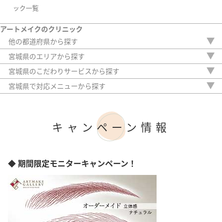
ック一覧
アートメイクのクリニック
他の都道府県から探す
北海道
宮城県のエリアから探す
青森県
仙台市
宮城県のこだわりサービスから探す
栃木県
駅から徒歩5分以内
群馬県
宮城県で対応メニューから探す
20時以降OK
埼玉県
眉
アフターケア
千葉県
アイライン
女性専門
東京都
リップ
キャンペーン情報
女性スタッフのみ
神奈川県
ほくろ
初診料無料
新潟県
傷跡
オンライン診療
富山県
ヘアライン
石川県
◆ 期間限定モニターキャンペーン！
長野県
岐阜県
静岡県
愛知県
三重県
滋賀県