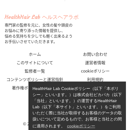
HealthHair Lab ヘルスヘアラボ
専門家の監修を元に、女性の髪や頭皮の
お悩みに寄り添った情報を提供し、
悩める気持ちを少しでも軽く出来るよう
お手伝いさせていただきます。
ホーム
お問い合わせ
このサイトについて
運営者情報
監修者一覧
cookieポリシー
コンテンツポリシーと運営指針
利用規約
著作権ポリシー/免責事項
プライバシーポリシー
HealthHair Lab Cookieポリシー（以下「本ポリ
シー」といいます。）は株式会社ピカパカ（以下
「当社」といいます。）の運営するHealthHair
Lab（以下「本サイト」といいます。）をご利用
いただく際に当社が取得するお客様のデータの取
扱いについて定めるもので、お客様と当社との間
© 2023-2026 HealthHair Lab ヘルスヘアラボ.
に適用されます。
cookieポリシー