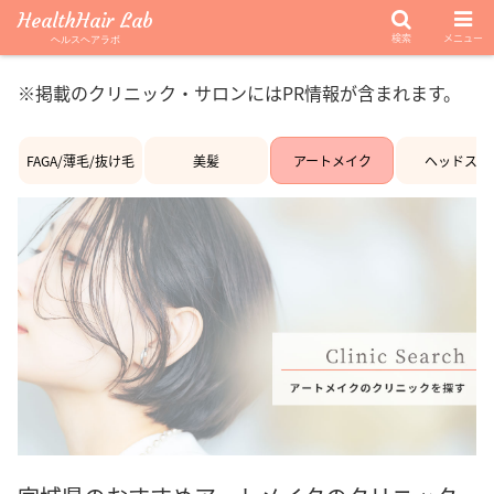
HealthHair Lab
検索
メニュー
ヘルスヘアラボ
※掲載のクリニック・サロンにはPR情報が含まれます。
FAGA/薄毛/抜け毛
美髪
アートメイク
ヘッドスパ