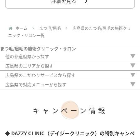
詳細を見る
ホーム
まつ毛/眉毛
広島県のまつ毛/眉毛の施術クリ
ニック・サロン一覧
まつ毛/眉毛の施術クリニック・サロン
他の都道府県から探す
北海道
広島県のエリアから探す
栃木県
広島市
広島県のこだわりサービスから探す
埼玉県
駅から徒歩5分以内
千葉県
広島県で対応メニューから探す
20時以降OK
東京都
眉毛ワックス脱毛
アフターケア
神奈川県
眉パーマ
女性専門
新潟県
ハリウッドブロウリフト
キャンペーン情報
女性スタッフのみ
愛知県
まつ毛パーマ
初診料無料
京都府
まつ毛エクステ
オンライン診療
大阪府
まつ毛外用薬
兵庫県
眉毛スタイリング
◆ DAZZY CLINIC（デイジークリニック）の特別キャンペ
岡山県