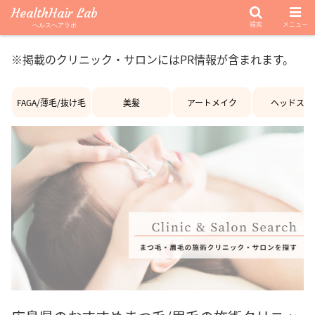
HealthHair Lab
検索
メニュー
ヘルスヘアラボ
※掲載のクリニック・サロンにはPR情報が含まれます。
FAGA/薄毛/抜け毛
美髪
アートメイク
ヘッドスパ