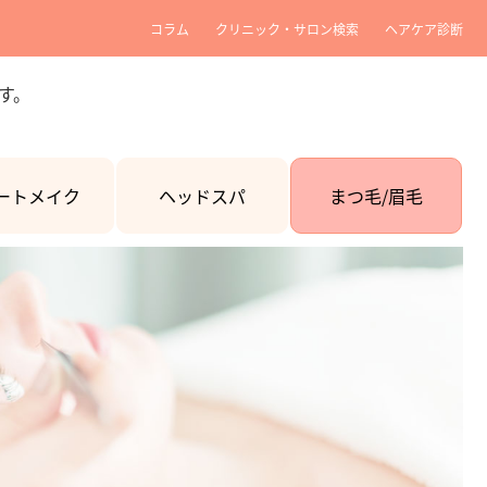
コラム
クリニック・サロン検索
ヘアケア診断
す。
ートメイク
ヘッドスパ
まつ毛/眉毛