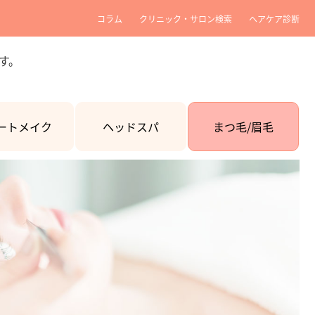
コラム
クリニック・サロン検索
ヘアケア診断
す。
ートメイク
ヘッドスパ
まつ毛/眉毛