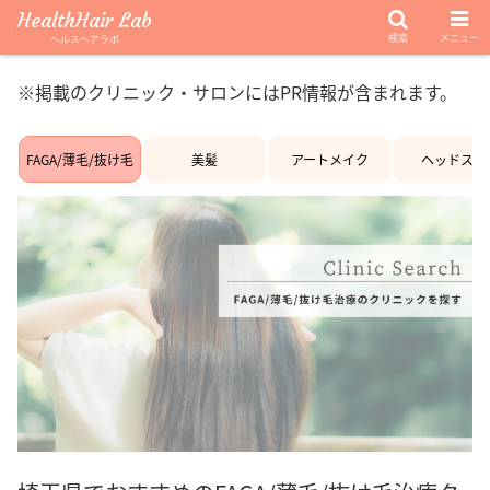
HealthHair Lab
検索
メニュー
ヘルスヘアラボ
※掲載のクリニック・サロンにはPR情報が含まれます。
FAGA/薄毛/抜け毛
美髪
アートメイク
ヘッドスパ