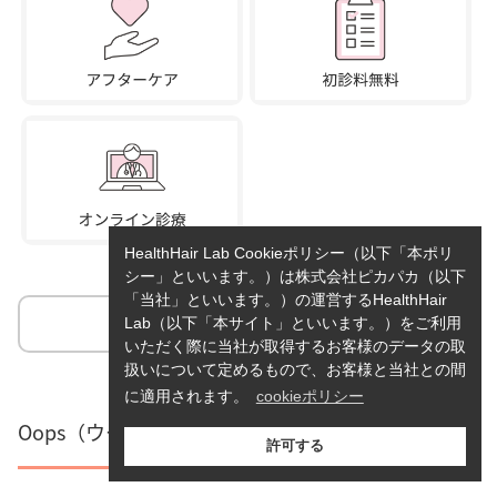
HealthHair Lab Cookieポリシー（以下「本ポリ
シー」といいます。）は株式会社ピカパカ（以下
「当社」といいます。）の運営するHealthHair
詳細を見る
Lab（以下「本サイト」といいます。）をご利用
いただく際に当社が取得するお客様のデータの取
扱いについて定めるもので、お客様と当社との間
に適用されます。
cookieポリシー
Oops（ウープス） オンライン診療
許可する