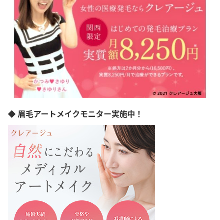
長野県
岐阜県
静岡県
愛知県
三重県
滋賀県
京都府
大阪府
兵庫県
奈良県
和歌山県
◆ 眉毛アートメイクモニター実施中！
島根県
岡山県
広島県
山口県
徳島県
香川県
愛媛県
高知県
福岡県
佐賀県