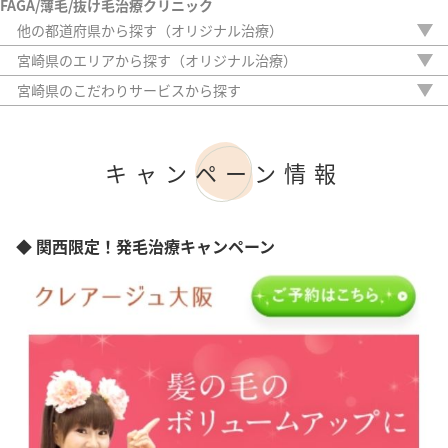
FAGA/薄毛/抜け毛治療クリニック
他の都道府県から探す（オリジナル治療）
北海道
宮崎県のエリアから探す（オリジナル治療）
青森県
宮崎市
宮崎県のこだわりサービスから探す
岩手県
駅から徒歩5分以内
宮城県
20時以降OK
秋田県
アフターケア
山形県
キャンペーン情報
女性専門
福島県
女性スタッフのみ
茨城県
初診料無料
栃木県
オンライン診療
◆ 関西限定！発毛治療キャンペーン
群馬県
埼玉県
千葉県
東京都
神奈川県
新潟県
富山県
石川県
福井県
山梨県