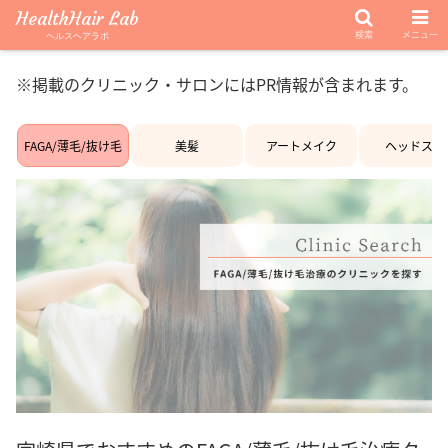
HealthHair Lab
検索
メニュー
ヘルスヘアラボ
※掲載のクリニック・サロンにはPR情報が含まれます。
FAGA/薄毛/抜け毛
美髪
アートメイク
ヘッドスパ