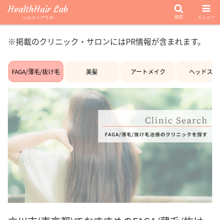
HealthHair Lab
検索
メニュー
ヘルスヘアラボ
※掲載のクリニック・サロンにはPR情報が含まれます。
FAGA/薄毛/抜け毛
美髪
アートメイク
ヘッドスパ