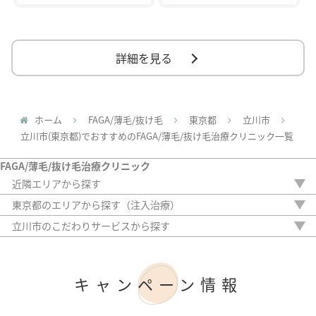
詳細を見る
ホーム
FAGA/薄毛/抜け毛
東京都
立川市
立川市(東京都)でおすすめのFAGA/薄毛/抜け毛治療クリニック一覧
FAGA/薄毛/抜け毛治療クリニック
近隣エリアから探す
茨城県
東京都のエリアから探す（注入治療）
栃木県
新宿区
立川市のこだわりサービスから探す
群馬県
中央区
駅から徒歩5分以内
埼玉県
港区
20時以降OK
千葉県
渋谷区
アフターケア
神奈川県
キャンペーン情報
豊島区
女性専門
台東区
女性スタッフのみ
墨田区