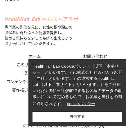
HealthHair Lab ヘルスヘアラボ
専門家の監修を元に、女性の髪や頭皮の
お悩みに寄り添った情報を提供し、
悩める気持ちを少しでも軽く出来るよう
お手伝いさせていただきます。
ホーム
お問い合わせ
このサイトについて
運営者情報
HealthHair Lab Cookieポリシー（以下「本ポリ
監修者一覧
cookieポリシー
シー」といいます。）は株式会社ピカパカ（以下
「当社」といいます。）の運営するHealthHair
コンテンツポリシーと運営指針
利用規約
Lab（以下「本サイト」といいます。）をご利用
著作権ポリシー/免責事項
プライバシーポリシー
いただく際に当社が取得するお客様のデータの取
扱いについて定めるもので、お客様と当社との間
に適用されます。
cookieポリシー
許可する
© 2023-2026 HealthHair Lab ヘルスヘアラボ.