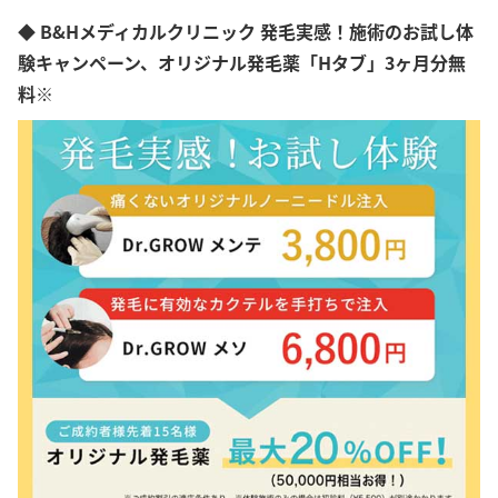
初診料無料
江東区
オンライン診療
◆ B&Hメディカルクリニック 発毛実感！施術のお試し体
大田区
験キャンペーン、オリジナル発毛薬「Hタブ」3ヶ月分無
足立区
目黒区
料※
世田谷区
北区
武蔵野市
調布市
立川市
町田市
八王子市
千代田区
品川区
中野区