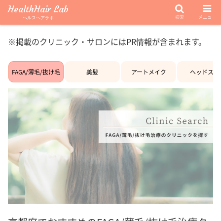
HealthHair Lab
検索
メニュー
ヘルスヘアラボ
※掲載のクリニック・サロンにはPR情報が含まれます。
FAGA/薄毛/抜け毛
美髪
アートメイク
ヘッドスパ