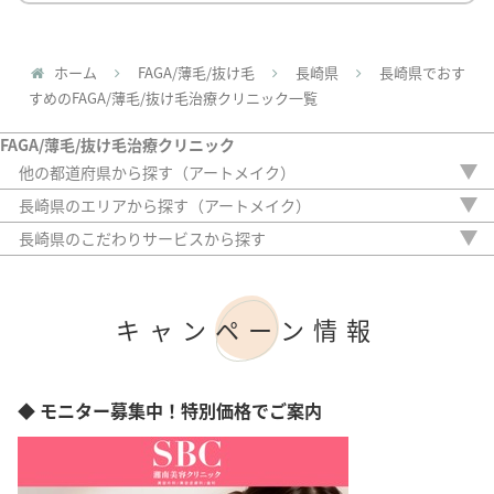
ホーム
FAGA/薄毛/抜け毛
長崎県
長崎県でおす
すめのFAGA/薄毛/抜け毛治療クリニック一覧
FAGA/薄毛/抜け毛治療クリニック
他の都道府県から探す（アートメイク）
北海道
長崎県のエリアから探す（アートメイク）
青森県
長崎市
長崎県のこだわりサービスから探す
岩手県
駅から徒歩5分以内
宮城県
20時以降OK
秋田県
アフターケア
山形県
キャンペーン情報
女性専門
福島県
女性スタッフのみ
茨城県
初診料無料
栃木県
オンライン診療
◆ モニター募集中！特別価格でご案内
群馬県
埼玉県
千葉県
東京都