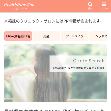
HealthHair Lab
検索
メニュー
ヘルスヘアラボ
※掲載のクリニック・サロンにはPR情報が含まれます。
FAGA/薄毛/抜け毛
美髪
アートメイク
ヘッドスパ