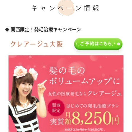
アフターケア
岐阜県
キャンペーン情報
女性専門
静岡県
女性スタッフのみ
愛知県
初診料無料
三重県
オンライン診療
◆ 関西限定！発毛治療キャンペーン
京都府
兵庫県
広島県
山口県
愛媛県
高知県
福岡県
熊本県
沖縄県