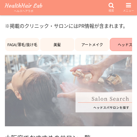
HealthHair Lab
検索
メニュー
ヘルスヘアラボ
※掲載のクリニック・サロンにはPR情報が含まれます。
FAGA/薄毛/抜け毛
美髪
アートメイク
ヘッドスパ