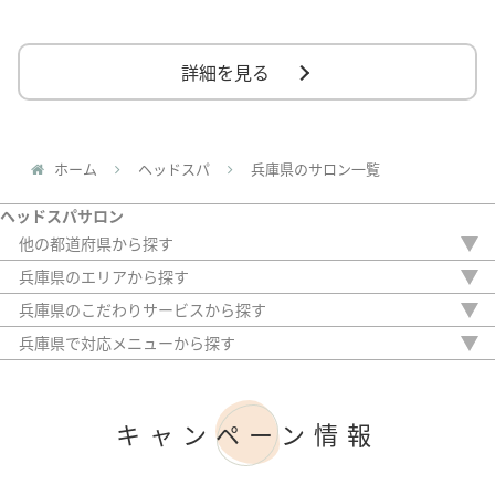
詳細を見る
ホーム
ヘッドスパ
兵庫県のサロン一覧
ヘッドスパサロン
他の都道府県から探す
北海道
兵庫県のエリアから探す
埼玉県
宝塚市
兵庫県のこだわりサービスから探す
千葉県
姫路市
駅から徒歩5分以内
東京都
兵庫県で対応メニューから探す
神戸市
20時以降OK
神奈川県
ドライヘッドスパ
アフターケア
岐阜県
ウェットヘッドスパ
女性専門
静岡県
リラクゼーション（ヘッドスパ）
キャンペーン情報
女性スタッフのみ
愛知県
美髪ヘッドスパ
初診料無料
三重県
オンライン診療
京都府