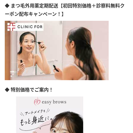
大阪府
◆ まつ毛外用薬定期配送【初回特別価格＋診察料無料ク
広島県
ーポン配布キャンペーン！】
山口県
愛媛県
高知県
福岡県
熊本県
沖縄県
◆ 特別価格でご案内！