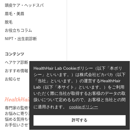
頭皮ケア・ヘッドスパ
眉毛・美眉
脱毛
お役立ちコラム
NIPT・出生前診断
コンテンツ
ヘアケア診断
HealthHair Lab Cookieポリシー（以下「本ポリ
おすすめ情報
シー」といいます。）は株式会社ピカパカ（以下
お知らせ
「当社」といいます。）の運営するHealthHair
Lab（以下「本サイト」といいます。）をご利用
いただく際に当社が取得するお客様のデータの取
HealthHair Lab ヘルスヘアラボ
扱いについて定めるもので、お客様と当社との間
に適用されます。
cookieポリシー
専門家の監修を元に、女性の髪や頭皮の
お悩みに寄り添った情報を提供し、
悩める気持ちを少しでも軽く出来るよう
許可する
お手伝いさせていただきます。