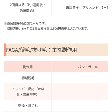
2回目以降（約1週間後・
再診費＋サプリメント／1ヶ月
治療開始）
※通院間隔の目安は1ヶ月です。
初処方後、6ヶ月に1回血液検査 3,300円(税込)がございます。
FAGA/薄毛/抜け毛：主な副作用
副作用
パントガール
初期脱毛
アレルギー反応（かゆ
み・蕁麻疹等）
動悸・息切れ