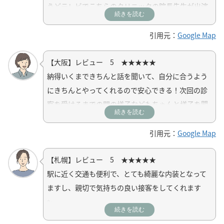
うどテレビでこちらのクリニックの院長先生が出演
続きを読む
されているのを観て、加齢による薄毛もちゃんと治
療をすれば改善していけるんだと分かりました。す
引用元：
Google Map
ぐにカウンセリングの予約をして、そこでも色々詳
【大阪】レビュー 5 ★★★★★
しく教えて頂けて治療のイメージもできました。理
納得いくまできちんと話を聞いて、自分に合うよう
想の毛量になるように通院します。
にきちんとやってくれるので安心できる！次回の診
察を受けるまでの間の様子などもちゃんと様子を聞
続きを読む
いてくれます
引用元：
Google Map
【札幌】レビュー 5 ★★★★★
駅に近く交通も便利で、とても綺麗な内装となって
ますし、親切で気持ちの良い接客をしてくれます
✨
続きを読む