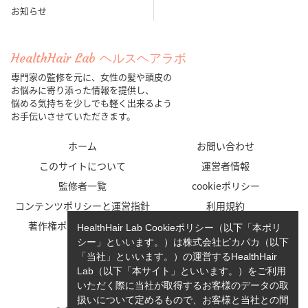
お知らせ
HealthHair Lab ヘルスヘアラボ
専門家の監修を元に、女性の髪や頭皮の
お悩みに寄り添った情報を提供し、
悩める気持ちを少しでも軽く出来るよう
お手伝いさせていただきます。
ホーム
お問い合わせ
このサイトについて
運営者情報
監修者一覧
cookieポリシー
コンテンツポリシーと運営指針
利用規約
著作権ポリシー/免責事項
プライバシーポリシー
HealthHair Lab Cookieポリシー（以下「本ポリ
シー」といいます。）は株式会社ピカパカ（以下
「当社」といいます。）の運営するHealthHair
Lab（以下「本サイト」といいます。）をご利用
いただく際に当社が取得するお客様のデータの取
扱いについて定めるもので、お客様と当社との間