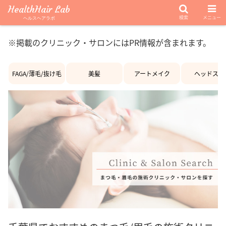
HealthHair Lab
検索
メニュー
ヘルスヘアラボ
※掲載のクリニック・サロンにはPR情報が含まれます。
FAGA/薄毛/抜け毛
美髪
アートメイク
ヘッドスパ