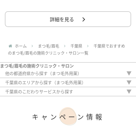
詳細を見る
ホーム
まつ毛/眉毛
千葉県
千葉県でおすすめ
のまつ毛/眉毛の施術クリニック・サロン一覧
まつ毛/眉毛の施術クリニック・サロン
他の都道府県から探す（まつ毛外用薬）
北海道
千葉県のエリアから探す（まつ毛外用薬）
栃木県
船橋市
千葉県のこだわりサービスから探す
埼玉県
千葉市
駅から徒歩5分以内
東京都
20時以降OK
神奈川県
アフターケア
新潟県
キャンペーン情報
女性専門
愛知県
女性スタッフのみ
京都府
初診料無料
大阪府