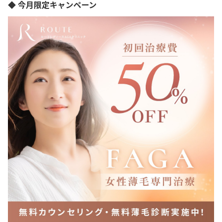
オンライン診療
◆ 今月限定キャンペーン
兵庫県
岡山県
広島県
福岡県
熊本県
鹿児島県
沖縄県