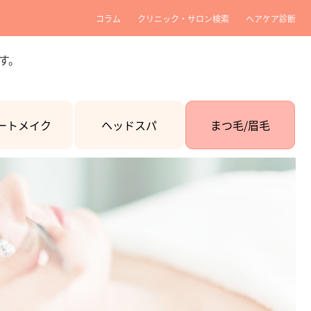
コラム
クリニック・サロン検索
ヘアケア診断
す。
ートメイク
ヘッドスパ
まつ毛/眉毛