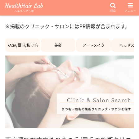
HealthHair Lab
検索
メニュー
ヘルスヘアラボ
※掲載のクリニック・サロンにはPR情報が含まれます。
FAGA/薄毛/抜け毛
美髪
アートメイク
ヘッドスパ