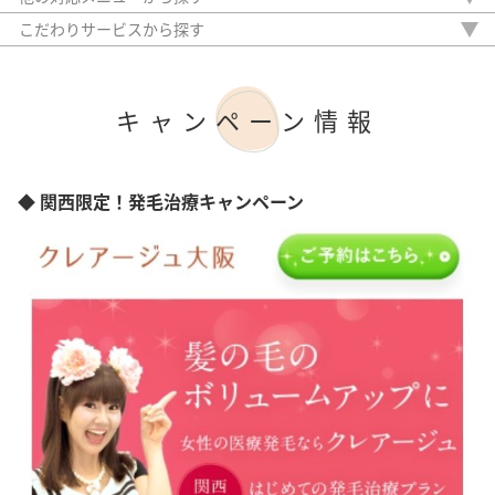
埼玉県
栃木県
眉毛ワックス脱毛
千葉県
こだわりサービスから探す
埼玉県
眉パーマ
東京都
駅から徒歩5分以内
千葉県
まつ毛パーマ
神奈川県
20時以降OK
東京都
まつ毛エクステ
新潟県
アフターケア
神奈川県
キャンペーン情報
まつ毛外用薬
愛知県
女性専門
新潟県
眉毛スタイリング
京都府
女性スタッフのみ
愛知県
大阪府
初診料無料
京都府
兵庫県
オンライン診療
◆ 関西限定！発毛治療キャンペーン
大阪府
岡山県
兵庫県
広島県
岡山県
福岡県
広島県
熊本県
福岡県
鹿児島県
熊本県
沖縄県
鹿児島県
沖縄県