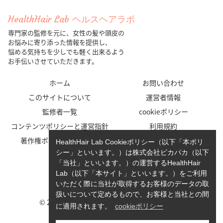
HealthHair Lab ヘルスヘアラボ
専門家の監修を元に、女性の髪や頭皮の
お悩みに寄り添った情報を提供し、
悩める気持ちを少しでも軽く出来るよう
お手伝いさせていただきます。
ホーム
お問い合わせ
このサイトについて
運営者情報
監修者一覧
cookieポリシー
コンテンツポリシーと運営指針
利用規約
著作権ポリシー/免責事項
プライバシーポリシー
HealthHair Lab Cookieポリシー（以下「本ポリ
シー」といいます。）は株式会社ピカパカ（以下
「当社」といいます。）の運営するHealthHair
Lab（以下「本サイト」といいます。）をご利用
いただく際に当社が取得するお客様のデータの取
扱いについて定めるもので、お客様と当社との間
© 2023-2026 HealthHair Lab ヘルスヘアラボ.
に適用されます。
cookieポリシー