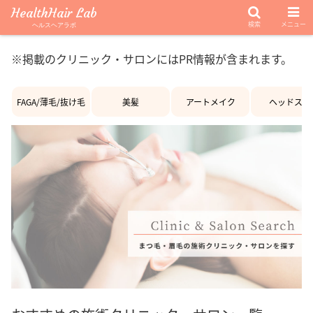
HealthHair Lab
検索
メニュー
ヘルスヘアラボ
※掲載のクリニック・サロンにはPR情報が含まれます。
FAGA/薄毛/抜け毛
美髪
アートメイク
ヘッドスパ