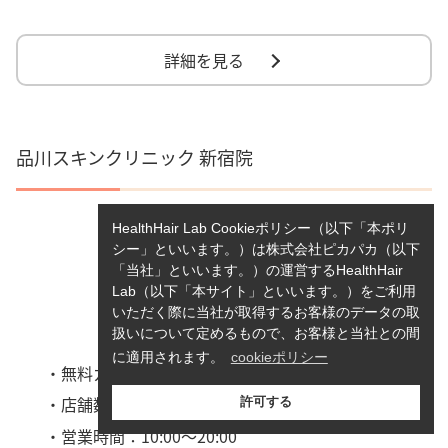
詳細を見る
品川スキンクリニック 新宿院
HealthHair Lab Cookieポリシー（以下「本ポリ
シー」といいます。）は株式会社ピカパカ（以下
「当社」といいます。）の運営するHealthHair
Lab（以下「本サイト」といいます。）をご利用
いただく際に当社が取得するお客様のデータの取
扱いについて定めるもので、お客様と当社との間
に適用されます。
cookieポリシー
・無料カウンセリング：あり
・店舗数：全国23店舗
許可する
・営業時間：10:00～20:00