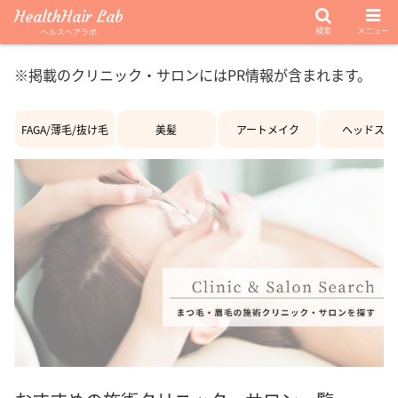
HealthHair Lab
検索
メニュー
ヘルスヘアラボ
※掲載のクリニック・サロンにはPR情報が含まれます。
FAGA/薄毛/抜け毛
美髪
アートメイク
ヘッドスパ