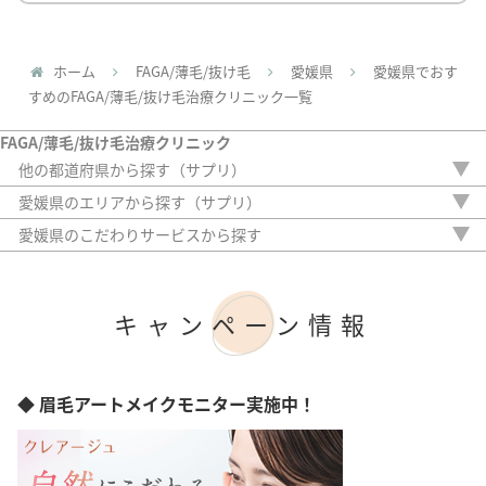
ホーム
FAGA/薄毛/抜け毛
愛媛県
愛媛県でおす
すめのFAGA/薄毛/抜け毛治療クリニック一覧
FAGA/薄毛/抜け毛治療クリニック
他の都道府県から探す（サプリ）
北海道
愛媛県のエリアから探す（サプリ）
青森県
松山市
愛媛県のこだわりサービスから探す
岩手県
駅から徒歩5分以内
宮城県
20時以降OK
秋田県
アフターケア
山形県
キャンペーン情報
女性専門
福島県
女性スタッフのみ
茨城県
初診料無料
栃木県
オンライン診療
◆ 眉毛アートメイクモニター実施中！
群馬県
埼玉県
千葉県
東京都