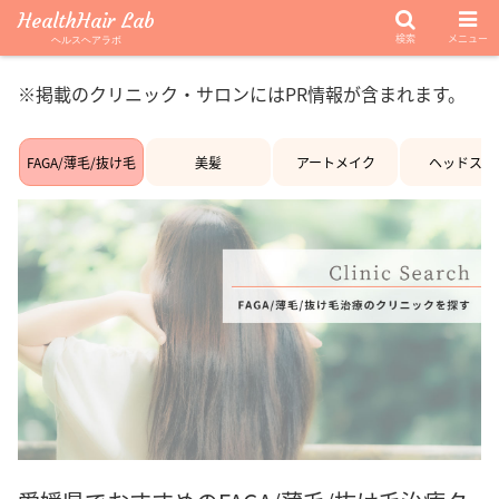
HealthHair Lab
検索
メニュー
ヘルスヘアラボ
※掲載のクリニック・サロンにはPR情報が含まれます。
FAGA/薄毛/抜け毛
美髪
アートメイク
ヘッドスパ