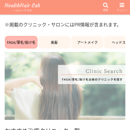
HealthHair Lab
検索
メニュー
ヘルスヘアラボ
※掲載のクリニック・サロンにはPR情報が含まれます。
FAGA/薄毛/抜け毛
美髪
アートメイク
ヘッドスパ