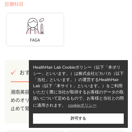
診療科目
HealthHair Lab Cookieポリシー（以下「本ポリ
おすすめポイント
シー」といいます。）は株式会社ピカパカ（以下
「当社」といいます。）の運営するHealthHair
Lab（以下「本サイト」といいます。）をご利用
湘南美容クリニックのFAGA治療の特徴は、女性のた
いただく際に当社が取得するお客様のデータの取
扱いについて定めるもので、お客様と当社との間
めのオリジナルの治療薬を用いて、抜け毛の進行を
に適用されます。
cookieポリシー
止めて発毛しやすい環境に体を整えてくれます。
許可する