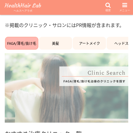
HealthHair Lab
検索
メニュー
ヘルスヘアラボ
※掲載のクリニック・サロンにはPR情報が含まれます。
FAGA/薄毛/抜け毛
美髪
アートメイク
ヘッドスパ