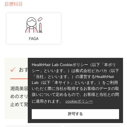
診療科目
HealthHair Lab Cookieポリシー（以下「本ポリ
おすすめポイント
シー」といいます。）は株式会社ピカパカ（以下
「当社」といいます。）の運営するHealthHair
Lab（以下「本サイト」といいます。）をご利用
湘南美容クリニックのFAGA治療の特徴は、女性のた
いただく際に当社が取得するお客様のデータの取
扱いについて定めるもので、お客様と当社との間
めのオリジナルの治療薬を用いて、抜け毛の進行を
に適用されます。
cookieポリシー
止めて発毛しやすい環境に体を整えてくれます。
許可する